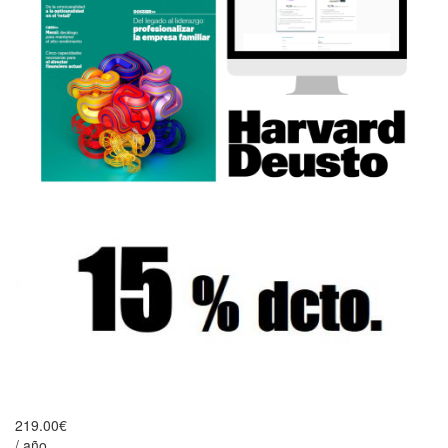
219.00€
/ año