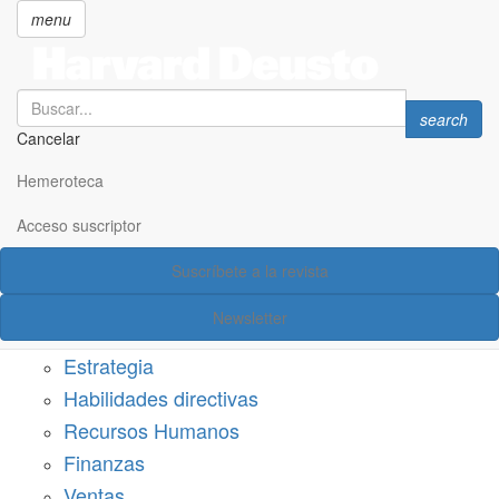
menu
Search
Search
search
Cancelar
Pasar
SECCIONES
al
Hemeroteca
Suscríbete a Harvard Deusto
contenido
principal
Acceso suscriptor
Acceso suscriptor
Suscríbete a la revista
Categorías
Newsletter
Márketing
Estrategia
Habilidades directivas
Recursos Humanos
Finanzas
Ventas