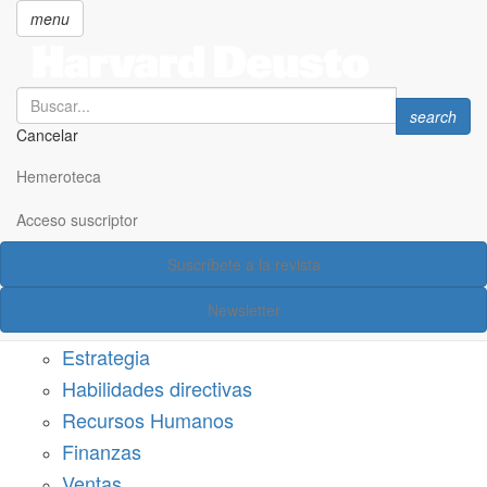
menu
Search
Search
search
Cancelar
Pasar
SECCIONES
al
Hemeroteca
Suscríbete a Harvard Deusto
contenido
principal
Acceso suscriptor
Acceso suscriptor
Suscríbete a la revista
Categorías
Newsletter
Márketing
Estrategia
Habilidades directivas
Recursos Humanos
Finanzas
Ventas