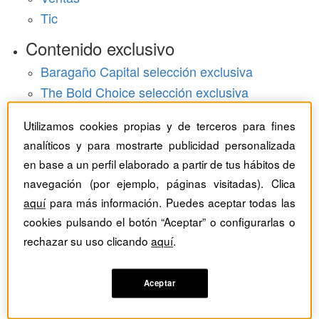
Tic
Contenido exclusivo
Baragaño Capital selección exclusiva
The Bold Choice selección exclusiva
Top Employers selección exclusiva
Utilizamos cookies propias y de terceros para fines
Hemeroteca
analíticos y para mostrarte publicidad personalizada
en base a un perfil elaborado a partir de tus hábitos de
Monográficos
navegación (por ejemplo, páginas visitadas). Clica
aquí
para más información. Puedes aceptar todas las
Dossieres
cookies pulsando el botón “Aceptar” o configurarlas o
Revistas del mes
rechazar su uso clicando
aquí
.
Aceptar