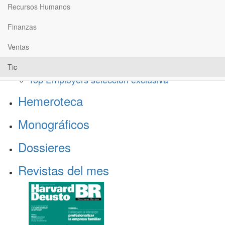
Recursos Humanos
Tic
Finanzas
Contenido exclusivo
Ventas
Baragaño Capital selección exclusiva
The Bold Choice selección exclusiva
Tic
Top Employers selección exclusiva
Hemeroteca
Monográficos
Dossieres
Revistas del mes