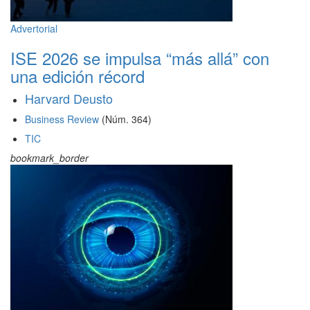
Advertorial
ISE 2026 se impulsa “más allá” con
una edición récord
Harvard Deusto
Business Review
(Núm. 364)
TIC
bookmark_border