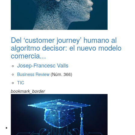
Del ‘customer journey’ humano al
algoritmo decisor: el nuevo modelo
comercia...
Josep-Francesc Valls
Business Review
(Núm. 366)
TIC
bookmark_border