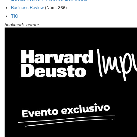
Business Review
(Núm. 366)
TIC
bookmark_border