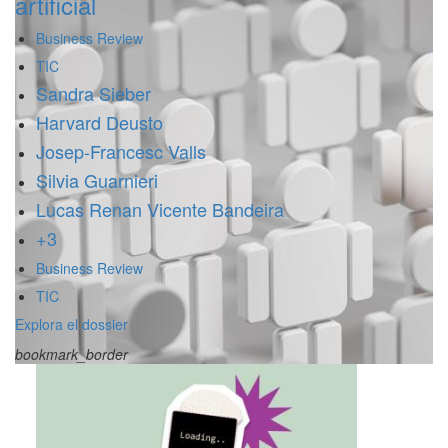
artificial
Business Review
TIC
Sandra Sieber
Harvard Deusto
Josep-Francesc Valls
Silvia Guarnieri
Lucas Renan Vicente Bandeira
+3
Business Review
TIC
Explora el dossier
bookmark_border