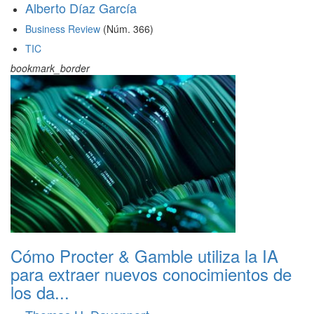
Alberto Díaz García
Business Review
(Núm. 366)
TIC
bookmark_border
Cómo Procter & Gamble utiliza la IA
para extraer nuevos conocimientos de
los da...