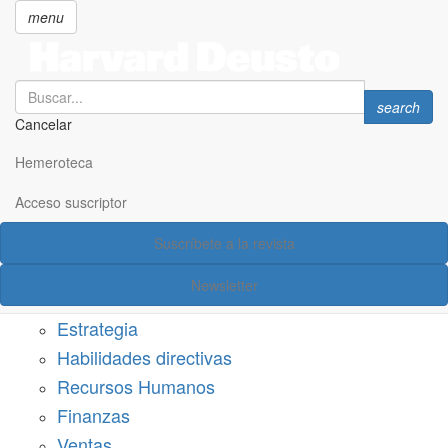
menu
Search
Search
search
Cancelar
Pasar
SECCIONES
al
Hemeroteca
Suscríbete a Harvard Deusto
contenido
principal
Acceso suscriptor
Acceso suscriptor
Suscríbete a la revista
Categorías
Newsletter
Márketing
Estrategia
Habilidades directivas
Recursos Humanos
Finanzas
Ventas