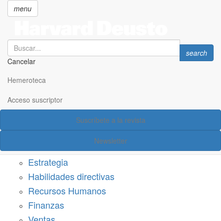
menu
Search
Search
search
Cancelar
Pasar
SECCIONES
al
Hemeroteca
Suscríbete a Harvard Deusto
contenido
principal
Acceso suscriptor
Acceso suscriptor
Suscríbete a la revista
Categorías
Newsletter
Márketing
Estrategia
Habilidades directivas
Recursos Humanos
Finanzas
Ventas