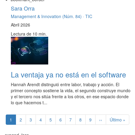
Sara Orra
Management & Innovation (Núm. 84) ·
TIC
Abril 2026
Lectura de 10 min.
La ventaja ya no está en el software
Hannah Arendt distinguió entre labor, trabajo y acción. El
primer concepto sostiene la vida, el segundo construye mundo
y el tercero nos sitúa frente a los otros, en ese espacio donde
lo que hacemos t...
Paginación
Página
1
Page
2
Page
3
Page
4
Page
5
Page
6
Page
7
Page
8
Page
9
Siguiente
››
Última
Último »
actual
página
página