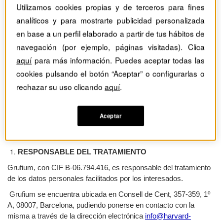
Utilizamos cookies propias y de terceros para fines
de la cual es responsable MG AGNESI TRAINING,
SL. (
“MgAgnesi”)
, utiliza cookies con las finalidades que se
analíticos y para mostrarte publicidad personalizada
establecen en la presente política.
en base a un perfil elaborado a partir de tus hábitos de
En particular, la información obtenida a través de las cookies es
navegación (por ejemplo, páginas visitadas). Clica
utilizada por MgAgnesi
y por terceros a los que MgAgnesi ha
aquí
para más información. Puedes aceptar todas las
contratado con la finalidad de mostrarle publicidad relacionada
cookies pulsando el botón “Aceptar” o configurarlas o
con sus preferencias.
rechazar su uso clicando
aquí
.
A continuación, podrá encontrar más información respecto a las
cookies utilizadas en esta Página Web para la recopilación de
datos, cómo revocar el consentimiento prestado e información
Aceptar
adicional relativa al tratamiento de datos personales derivado
del uso de cookies por parte de Grufium.
RESPONSABLE DEL TRATAMIENTO
Grufium, con CIF B-06.794.416, es responsable del tratamiento
de los datos personales facilitados por los interesados.
Grufium se encuentra ubicada en Consell de Cent, 357-359, 1º
A, 08007, Barcelona, pudiendo ponerse en contacto con la
misma a través de la dirección electrónica
info@harvard-