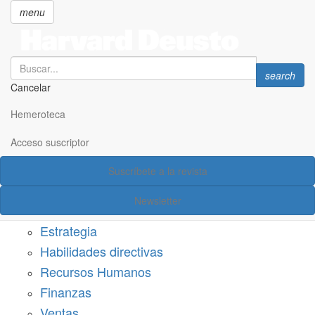
menu
Search
Search
search
Cancelar
Pasar
SECCIONES
al
Hemeroteca
Suscríbete a Harvard Deusto
contenido
principal
Acceso suscriptor
Acceso suscriptor
Suscríbete a la revista
Categorías
Newsletter
Márketing
Estrategia
Habilidades directivas
Recursos Humanos
Finanzas
Ventas