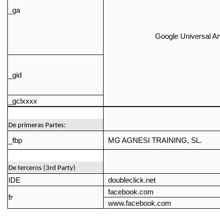
_ga
Google Universal An
_gid
_gclxxxx
De primeras Partes:
_fbp
MG AGNESI TRAINING, SL.
De terceros (3rd Party)
IDE
doubleclick.net
facebook.com
fr
www.facebook.com