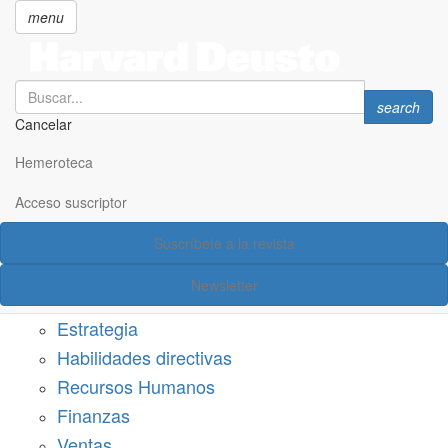
menu
Search
Search
search
Cancelar
Pasar
SECCIONES
al
Hemeroteca
Suscríbete a Harvard Deusto
contenido
principal
Acceso suscriptor
Acceso suscriptor
Suscríbete a la revista
Categorías
Newsletter
Márketing
Estrategia
Habilidades directivas
Recursos Humanos
Finanzas
Ventas