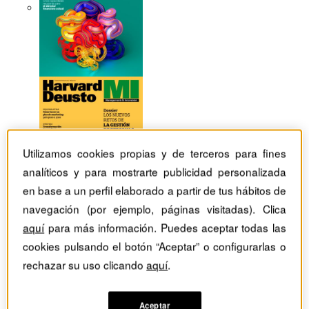
Utilizamos cookies propias y de terceros para fines
analíticos y para mostrarte publicidad personalizada
en base a un perfil elaborado a partir de tus hábitos de
navegación (por ejemplo, páginas visitadas). Clica
aquí
para más información. Puedes aceptar todas las
cookies pulsando el botón “Aceptar” o configurarlas o
rechazar su uso clicando
aquí
.
Revistas Harvard Deusto
TIC
Seis tendencias tecnológicas para revolucionar las
operaciones logísticas
Aceptar