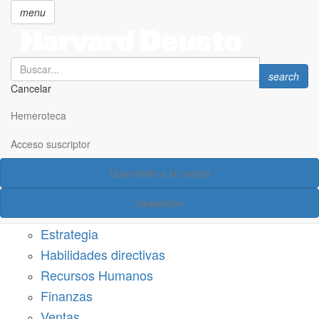
menu
Search
Search
search
Cancelar
Pasar
SECCIONES
al
Hemeroteca
Suscríbete a Harvard Deusto
contenido
principal
Acceso suscriptor
Acceso suscriptor
Suscríbete a la revista
Categorías
Newsletter
Márketing
Estrategia
Habilidades directivas
Recursos Humanos
Finanzas
Ventas