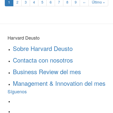
Página
1
Page
2
Page
3
Page
4
Page
5
Page
6
Page
7
Page
8
Page
9
Siguiente
››
Última
Último »
actual
página
página
Harvard Deusto
Sobre Harvard Deusto
Contacta con nosotros
Business Review del mes
Management & Innovation del mes
Síguenos