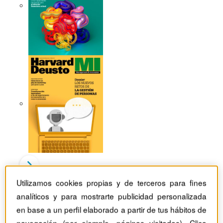
Utilizamos cookies propias y de terceros para fines
Revistas Harvard Deusto
TIC
analíticos y para mostrarte publicidad personalizada
Los siete retos de la inteligencia artificial en el entorno
en base a un perfil elaborado a partir de tus hábitos de
empresarial
navegación (por ejemplo, páginas visitadas). Clica