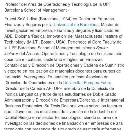
Profesor del Área de Operaciones y Tecnología de la UPF
Barcelona School of Management
·
Ernest Solé Udina (Barcelona, 1964) es Doctor en Empresa,
Finanzas y Seguros por la
Universitat de Barcelona
, Máster de
Investigación en Empresa, Finanzas y Seguros y licenciado en
ADE.
Diploma 'Radical Innovation' del Massachusetts Institute of
Technology (M.I.T., Boston, USA).
Pertenece al Core Faculty de
la UPF Barcelona School of Management, siendo
Senior
lecturer
del Área de Operaciones y Tecnología de la misma, con
docencia en catalán, castellano e inglés, en Finanzas,
Contabilidad y Dirección de Operaciones y Cadena de Suministro,
y experto en realización de materiales docentes para cursos de
formación
in-company
. Es también profesor Asociado de
Dirección de Operaciones en la
Universitat Pompeu Fabra
,
Director de la Cátedra API-UPF, miembro de la Comissió de
Política Lingüística y tutor de los estudiantes de Doble Grado
Administración y Dirección de Empresas/Derecho, e International
Business Economics. Su Tesis Doctoral versa sobre los factores
que influyen en las decisiones de inversión de la industria del
Capital Riesgo en el sector Biotecnológico, siendo su área de
investigación las decisiones de financiación en empresas de alta
tecnología con presencia de alto grado de asimetría informativa.