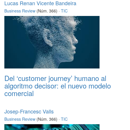
Lucas Renan Vicente Bandeira
Business Review
(Núm. 366) ·
TIC
Del ‘customer journey’ humano al
algoritmo decisor: el nuevo modelo
comercial
Josep-Francesc Valls
Business Review
(Núm. 366) ·
TIC