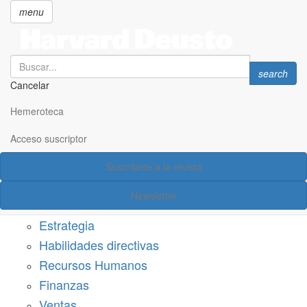
menu
Search
Search
search
Cancelar
Pasar
SECCIONES
al
Hemeroteca
Suscríbete a Harvard Deusto
contenido
principal
Acceso suscriptor
Acceso suscriptor
Suscríbete a la revista
Categorías
Newsletter
Márketing
Estrategia
Habilidades directivas
Recursos Humanos
Finanzas
Ventas