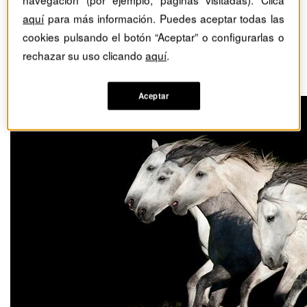
Los siete retos de la
aquí
para más información. Puedes aceptar todas las
cookies pulsando el botón “Aceptar” o configurarlas o
inteligencia artificial en el
rechazar su uso clicando
aquí
.
entorno empresarial
Aceptar