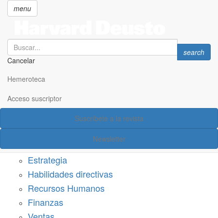
menu
Search
Search
search
Cancelar
Pasar
SECCIONES
al
Hemeroteca
Suscríbete a Harvard Deusto
contenido
principal
Acceso suscriptor
Acceso suscriptor
Suscríbete a la revista
Categorías
Newsletter
Márketing
Estrategia
Habilidades directivas
Recursos Humanos
Finanzas
Ventas