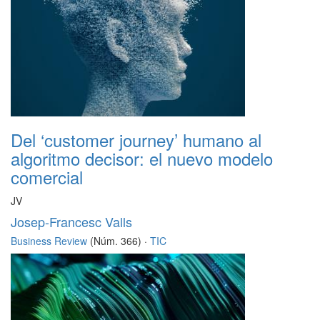
Del ‘customer journey’ humano al
algoritmo decisor: el nuevo modelo
comercial
JV
Josep-Francesc Valls
Business Review
(Núm. 366) ·
TIC