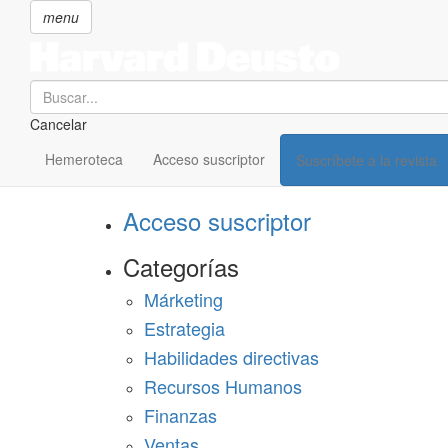
menu
Search
Cancelar
Pasar
SECCIONES
al
Hemeroteca
Acceso suscriptor
Suscríbete a la revista
Suscríbete a Harvard Deusto
contenido
principal
Acceso suscriptor
Categorías
Márketing
Estrategia
Habilidades directivas
Recursos Humanos
Finanzas
Ventas