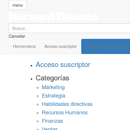
menu
Search
Cancelar
Pasar
SECCIONES
al
Hemeroteca
Acceso suscriptor
Suscríbete a la revista
Suscríbete a Harvard Deusto
contenido
principal
Acceso suscriptor
Categorías
Márketing
Estrategia
Habilidades directivas
Recursos Humanos
Finanzas
Ventas