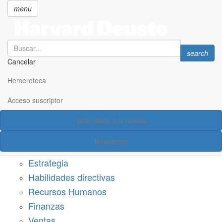
menu
Search
Search
search
Cancelar
Pasar
SECCIONES
al
Hemeroteca
Suscríbete a Harvard Deusto
contenido
principal
Acceso suscriptor
Acceso suscriptor
Suscríbete a la revista
Categorías
Newsletter
Márketing
Estrategia
Habilidades directivas
Recursos Humanos
Finanzas
Ventas