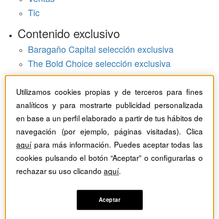
Tic
Contenido exclusivo
Baragaño Capital selección exclusiva
The Bold Choice selección exclusiva
Top Employers selección exclusiva
Utilizamos cookies propias y de terceros para fines
Hemeroteca
analíticos y para mostrarte publicidad personalizada
Monográficos
en base a un perfil elaborado a partir de tus hábitos de
navegación (por ejemplo, páginas visitadas). Clica
Dossieres
aquí
para más información. Puedes aceptar todas las
cookies pulsando el botón “Aceptar” o configurarlas o
Revistas del mes
rechazar su uso clicando
aquí
.
Aceptar