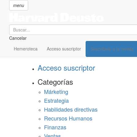
menu
Search
Cancelar
Pasar
SECCIONES
al
Hemeroteca
Acceso suscriptor
Suscríbete a la revista
Suscríbete a Harvard Deusto
contenido
principal
Acceso suscriptor
Categorías
Márketing
Estrategia
Habilidades directivas
Recursos Humanos
Finanzas
Ventas