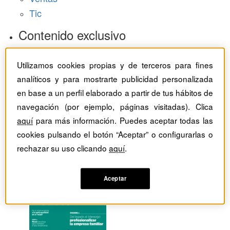
Tic
Contenido exclusivo
Baragaño Capital selección exclusiva
Utilizamos cookies propias y de terceros para fines
The Bold Choice selección exclusiva
analíticos y para mostrarte publicidad personalizada
Top Employers selección exclusiva
en base a un perfil elaborado a partir de tus hábitos de
Hemeroteca
navegación (por ejemplo, páginas visitadas). Clica
aquí
para más información. Puedes aceptar todas las
Monográficos
cookies pulsando el botón “Aceptar” o configurarlas o
Dossieres
rechazar su uso clicando
aquí
.
Revistas del mes
Aceptar