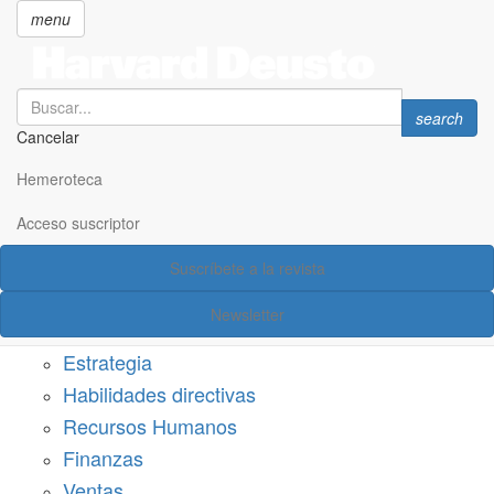
menu
Search
Search
search
Cancelar
Pasar
SECCIONES
al
Hemeroteca
Suscríbete a Harvard Deusto
contenido
principal
Acceso suscriptor
Acceso suscriptor
Suscríbete a la revista
Categorías
Newsletter
Márketing
Estrategia
Habilidades directivas
Recursos Humanos
Finanzas
Ventas