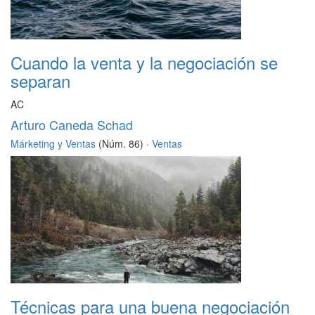
Cuando la venta y la negociación se
separan
AC
Arturo Caneda Schad
Márketing y Ventas
(Núm. 86) ·
Ventas
Técnicas para una buena negociación