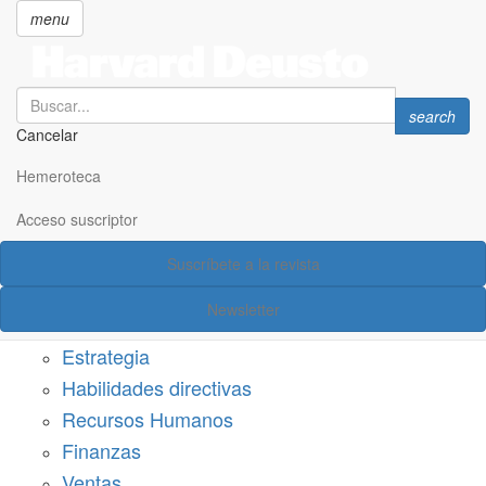
menu
Search
Search
search
Cancelar
Pasar
SECCIONES
al
Hemeroteca
Suscríbete a Harvard Deusto
contenido
principal
Acceso suscriptor
Acceso suscriptor
Suscríbete a la revista
Categorías
Newsletter
Márketing
Estrategia
Habilidades directivas
Recursos Humanos
Finanzas
Ventas