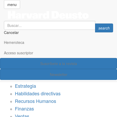
menu
Search
Search
search
Cancelar
Pasar
SECCIONES
al
Hemeroteca
Suscríbete a Harvard Deusto
contenido
principal
Acceso suscriptor
Acceso suscriptor
Suscríbete a la revista
Categorías
Newsletter
Márketing
Estrategia
Habilidades directivas
Recursos Humanos
Finanzas
Ventas