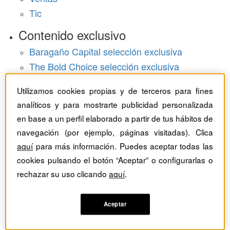
Tic
Contenido exclusivo
Baragaño Capital selección exclusiva
The Bold Choice selección exclusiva
Top Employers selección exclusiva
Utilizamos cookies propias y de terceros para fines
Hemeroteca
analíticos y para mostrarte publicidad personalizada
en base a un perfil elaborado a partir de tus hábitos de
Monográficos
navegación (por ejemplo, páginas visitadas). Clica
aquí
para más información. Puedes aceptar todas las
Dossieres
cookies pulsando el botón “Aceptar” o configurarlas o
Revistas del mes
rechazar su uso clicando
aquí
.
Aceptar