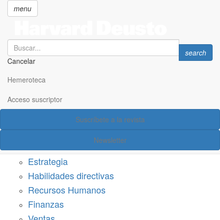
menu
Search
Search
search
Cancelar
Pasar
SECCIONES
al
Hemeroteca
Suscríbete a Harvard Deusto
contenido
principal
Acceso suscriptor
Acceso suscriptor
Suscríbete a la revista
Categorías
Newsletter
Márketing
Estrategia
Habilidades directivas
Recursos Humanos
Finanzas
Ventas