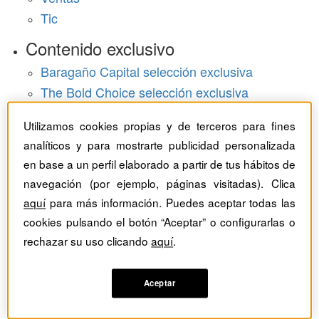
Tic
Contenido exclusivo
Baragaño Capital selección exclusiva
The Bold Choice selección exclusiva
Top Employers selección exclusiva
Utilizamos cookies propias y de terceros para fines
Hemeroteca
analíticos y para mostrarte publicidad personalizada
en base a un perfil elaborado a partir de tus hábitos de
Monográficos
navegación (por ejemplo, páginas visitadas). Clica
aquí
para más información. Puedes aceptar todas las
Dossieres
cookies pulsando el botón “Aceptar” o configurarlas o
Revistas del mes
rechazar su uso clicando
aquí
.
Aceptar