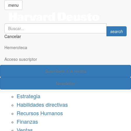
menu
Search
Search
search
Cancelar
Pasar
SECCIONES
al
Hemeroteca
Suscríbete a Harvard Deusto
contenido
principal
Acceso suscriptor
Acceso suscriptor
Suscríbete a la revista
Categorías
Newsletter
Márketing
Estrategia
Habilidades directivas
Recursos Humanos
Finanzas
Ventas