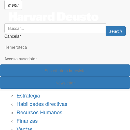
menu
Search
Search
search
Cancelar
Pasar
SECCIONES
al
Hemeroteca
Suscríbete a Harvard Deusto
contenido
principal
Acceso suscriptor
Acceso suscriptor
Suscríbete a la revista
Categorías
Newsletter
Márketing
Estrategia
Habilidades directivas
Recursos Humanos
Finanzas
Ventas