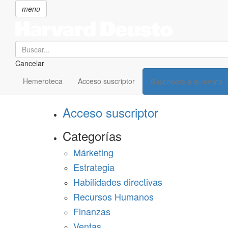
menu
Search
Cancelar
Pasar
SECCIONES
al
Hemeroteca
Acceso suscriptor
Suscríbete a la revista
Suscríbete a Harvard Deusto
contenido
principal
Acceso suscriptor
Categorías
Márketing
Estrategia
Habilidades directivas
Recursos Humanos
Finanzas
Ventas