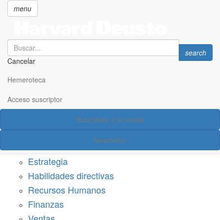
menu
Search
Search
search
Cancelar
Pasar
SECCIONES
al
Hemeroteca
Suscríbete a Harvard Deusto
contenido
principal
Acceso suscriptor
Acceso suscriptor
Suscríbete a la revista
Categorías
Newsletter
Márketing
Estrategia
Habilidades directivas
Recursos Humanos
Finanzas
Ventas