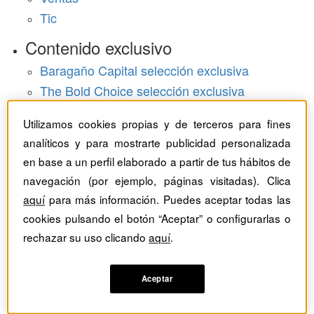
Tic
Contenido exclusivo
Baragaño Capital selección exclusiva
The Bold Choice selección exclusiva
Top Employers selección exclusiva
Utilizamos cookies propias y de terceros para fines
Hemeroteca
analíticos y para mostrarte publicidad personalizada
en base a un perfil elaborado a partir de tus hábitos de
Monográficos
navegación (por ejemplo, páginas visitadas). Clica
aquí
para más información. Puedes aceptar todas las
Dossieres
cookies pulsando el botón “Aceptar” o configurarlas o
Revistas del mes
rechazar su uso clicando
aquí
.
Aceptar