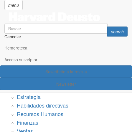
menu
Search
Search
search
Cancelar
Pasar
SECCIONES
al
Hemeroteca
Suscríbete a Harvard Deusto
contenido
principal
Acceso suscriptor
Acceso suscriptor
Suscríbete a la revista
Categorías
Newsletter
Márketing
Estrategia
Habilidades directivas
Recursos Humanos
Finanzas
Ventas