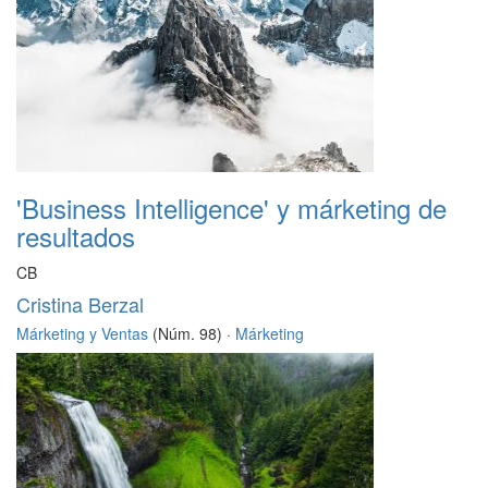
'Business Intelligence' y márketing de
resultados
CB
Cristina Berzal
Márketing y Ventas
(Núm. 98) ·
Márketing