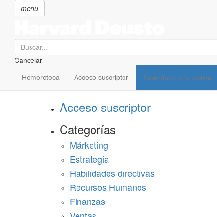
menu
Search
Cancelar
Pasar
SECCIONES
al
Hemeroteca
Acceso suscriptor
Suscríbete a la revista
Suscríbete a Harvard Deusto
contenido
principal
Acceso suscriptor
Categorías
Márketing
Estrategia
Habilidades directivas
Recursos Humanos
Finanzas
Ventas