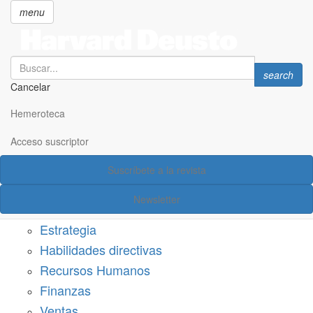
menu
Search
Search
search
Cancelar
Pasar
SECCIONES
al
Hemeroteca
Suscríbete a Harvard Deusto
contenido
principal
Acceso suscriptor
Acceso suscriptor
Suscríbete a la revista
Categorías
Newsletter
Márketing
Estrategia
Habilidades directivas
Recursos Humanos
Finanzas
Ventas