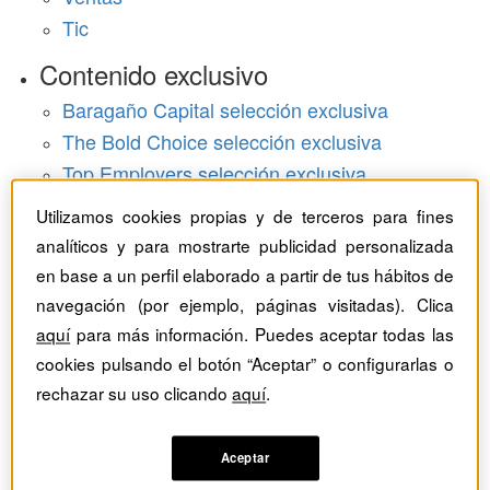
Tic
Contenido exclusivo
Baragaño Capital selección exclusiva
The Bold Choice selección exclusiva
Top Employers selección exclusiva
Hemeroteca
Utilizamos cookies propias y de terceros para fines
analíticos y para mostrarte publicidad personalizada
Monográficos
en base a un perfil elaborado a partir de tus hábitos de
navegación (por ejemplo, páginas visitadas). Clica
Dossieres
aquí
para más información. Puedes aceptar todas las
Revistas del mes
cookies pulsando el botón “Aceptar” o configurarlas o
rechazar su uso clicando
aquí
.
Aceptar