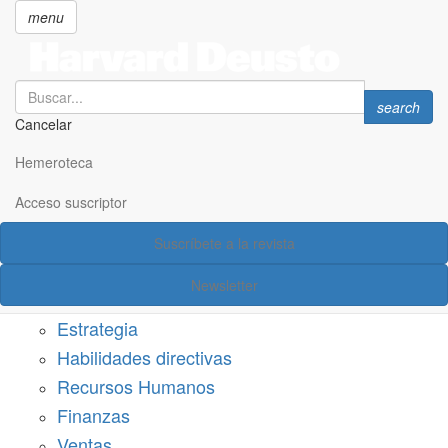
menu
Search
Search
search
Cancelar
Pasar
SECCIONES
al
Hemeroteca
Suscríbete a Harvard Deusto
contenido
principal
Acceso suscriptor
Acceso suscriptor
Suscríbete a la revista
Categorías
Newsletter
Márketing
Estrategia
Habilidades directivas
Recursos Humanos
Finanzas
Ventas