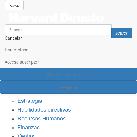
menu
Search
Search
search
Cancelar
Pasar
SECCIONES
al
Hemeroteca
Suscríbete a Harvard Deusto
contenido
principal
Acceso suscriptor
Acceso suscriptor
Suscríbete a la revista
Categorías
Newsletter
Márketing
Estrategia
Habilidades directivas
Recursos Humanos
Finanzas
Ventas