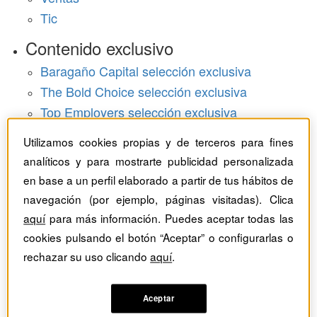
Tic
Contenido exclusivo
Baragaño Capital selección exclusiva
The Bold Choice selección exclusiva
Top Employers selección exclusiva
Hemeroteca
Utilizamos cookies propias y de terceros para fines
analíticos y para mostrarte publicidad personalizada
Monográficos
en base a un perfil elaborado a partir de tus hábitos de
navegación (por ejemplo, páginas visitadas). Clica
Dossieres
aquí
para más información. Puedes aceptar todas las
Revistas del mes
cookies pulsando el botón “Aceptar” o configurarlas o
rechazar su uso clicando
aquí
.
Aceptar