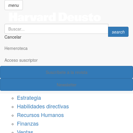
menu
Search
Search
search
Cancelar
Pasar
SECCIONES
al
Hemeroteca
Suscríbete a Harvard Deusto
contenido
principal
Acceso suscriptor
Acceso suscriptor
Suscríbete a la revista
Categorías
Newsletter
Márketing
Estrategia
Habilidades directivas
Recursos Humanos
Finanzas
Ventas