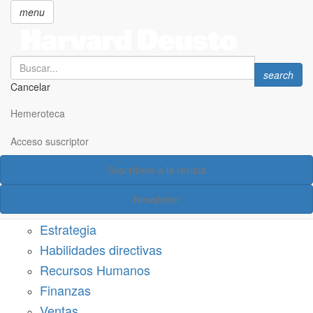
menu
Search
Search
search
Cancelar
Pasar
SECCIONES
al
Hemeroteca
Suscríbete a Harvard Deusto
contenido
principal
Acceso suscriptor
Acceso suscriptor
Suscríbete a la revista
Categorías
Newsletter
Márketing
Estrategia
Habilidades directivas
Recursos Humanos
Finanzas
Ventas