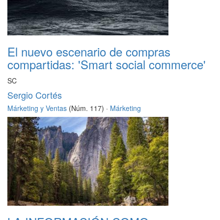
El nuevo escenario de compras
compartidas: 'Smart social commerce'
SC
Sergio Cortés
Márketing y Ventas
(Núm. 117) ·
Márketing