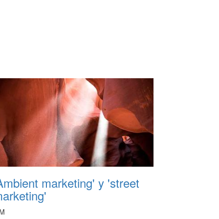
Ambient marketing' y 'street
arketing'
M