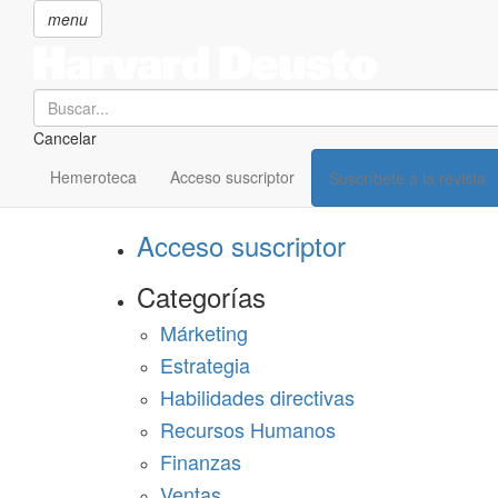
menu
Search
Cancelar
Pasar
SECCIONES
al
Hemeroteca
Acceso suscriptor
Suscríbete a la revista
Suscríbete a Harvard Deusto
contenido
principal
Acceso suscriptor
Categorías
Márketing
Estrategia
Habilidades directivas
Recursos Humanos
Finanzas
Ventas