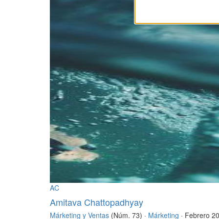
AC
Amitava Chattopadhyay
Márketing y Ventas
(Núm. 73) ·
Márketing
· Febrero 2