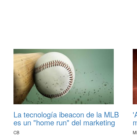
La tecnología ibeacon de la MLB
'
es un "home run" del marketing
m
CB
M