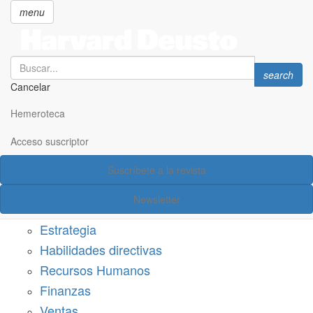
menu
Search
Search
search
Cancelar
Pasar
SECCIONES
al
Hemeroteca
Suscríbete a Harvard Deusto
contenido
principal
Acceso suscriptor
Acceso suscriptor
Suscríbete a la revista
Categorías
Newsletter
Márketing
Estrategia
Habilidades directivas
Recursos Humanos
Finanzas
Ventas