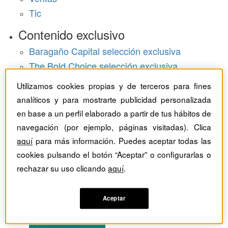
Tic
Contenido exclusivo
Baragaño Capital selección exclusiva
The Bold Choice selección exclusiva
Top Employers selección exclusiva
Utilizamos cookies propias y de terceros para fines
Hemeroteca
analíticos y para mostrarte publicidad personalizada
en base a un perfil elaborado a partir de tus hábitos de
Monográficos
navegación (por ejemplo, páginas visitadas). Clica
aquí
para más información. Puedes aceptar todas las
Dossieres
cookies pulsando el botón “Aceptar” o configurarlas o
rechazar su uso clicando
aquí
.
Revistas del mes
Aceptar