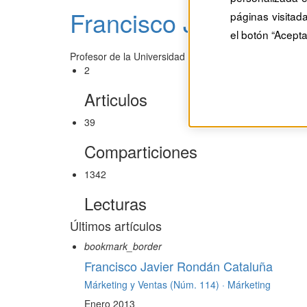
Francisco Javier Ron
páginas visitad
el botón “Acepta
Profesor de la Universidad de Sevilla.
2
Articulos
39
Comparticiones
1342
Lecturas
Últimos artículos
bookmark_border
Francisco Javier Rondán Cataluña
Márketing y Ventas (Núm. 114) ·
Márketing
Enero 2013