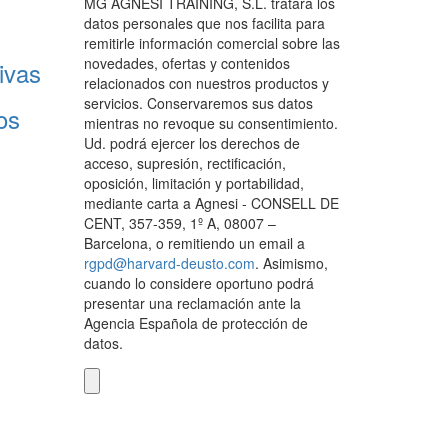
MG AGNESI TRAINING, S.L. tratará los
datos personales que nos facilita para
remitirle información comercial sobre las
novedades, ofertas y contenidos
ivas
relacionados con nuestros productos y
servicios. Conservaremos sus datos
os
mientras no revoque su consentimiento.
Ud. podrá ejercer los derechos de
acceso, supresión, rectificación,
oposición, limitación y portabilidad,
mediante carta a Agnesi - CONSELL DE
CENT, 357-359, 1º A, 08007 –
Barcelona, o remitiendo un email a
rgpd@harvard-deusto.com
. Asimismo,
cuando lo considere oportuno podrá
presentar una reclamación ante la
Agencia Española de protección de
datos.