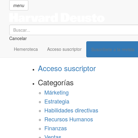
menu
Search
Cancelar
Pasar
SECCIONES
al
Hemeroteca
Acceso suscriptor
Suscríbete a la revista
Suscríbete a Harvard Deusto
contenido
principal
Acceso suscriptor
Categorías
Márketing
Estrategia
Habilidades directivas
Recursos Humanos
Finanzas
Ventas