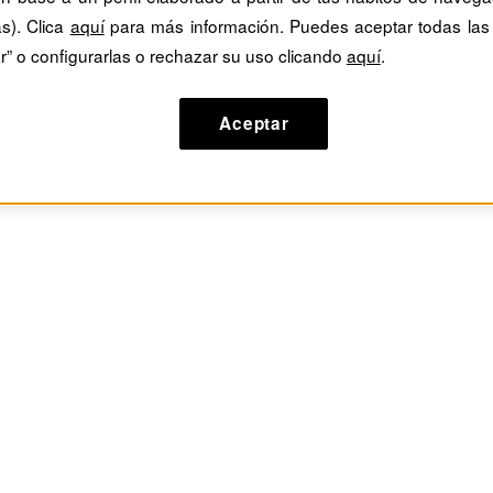
dán Cataluña
as). Clica
aquí
para más información. Puedes aceptar todas las
r” o configurarlas o rechazar su uso clicando
aquí
.
Aceptar