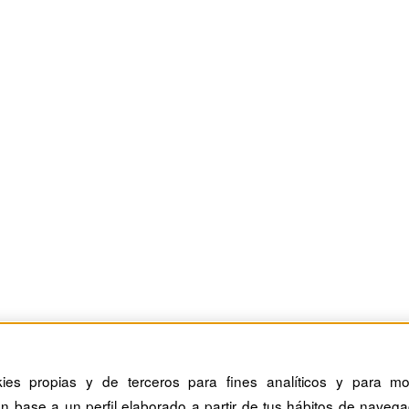
án Cataluña
kies propias y de terceros para fines analíticos y para mos
n base a un perfil elaborado a partir de tus hábitos de navega