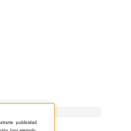
trarte publicidad
ción (por ejemplo,