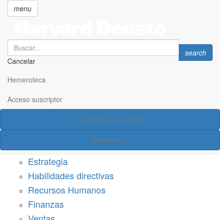
menu
Search
Search
search
Cancelar
Pasar
SECCIONES
al
Hemeroteca
Suscríbete a Harvard Deusto
contenido
principal
Acceso suscriptor
Acceso suscriptor
Suscríbete a la revista
Categorías
Newsletter
Márketing
Estrategia
Habilidades directivas
Recursos Humanos
Finanzas
Ventas