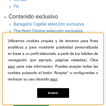
Tic
Contenido exclusivo
Baragaño Capital selección exclusiva
The Bold Choice selección exclusiva
Top Employers selección exclusiva
Utilizamos cookies propias y de terceros para fines
Hemeroteca
analíticos y para mostrarte publicidad personalizada
en base a un perfil elaborado a partir de tus hábitos de
Monográficos
navegación (por ejemplo, páginas visitadas). Clica
aquí
para más información. Puedes aceptar todas las
Dossieres
cookies pulsando el botón “Aceptar” o configurarlas o
Revistas del mes
rechazar su uso clicando
aquí
.
Aceptar