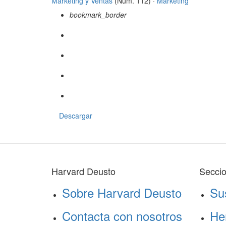
Márketing y Ventas
(Núm. 112) ·
Márketing
bookmark_border
Descargar
Harvard Deusto
Secci
Sobre Harvard Deusto
Su
Contacta con nosotros
He