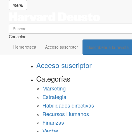
menu
Search
Cancelar
Pasar
SECCIONES
al
Hemeroteca
Acceso suscriptor
Suscríbete a la revista
Suscríbete a Harvard Deusto
contenido
principal
Acceso suscriptor
Categorías
Márketing
Estrategia
Habilidades directivas
Recursos Humanos
Finanzas
Ventas