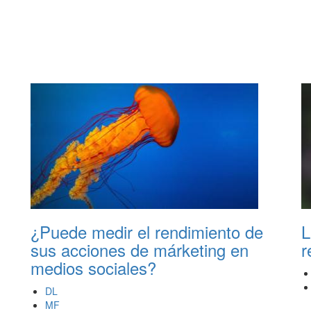
¿Puede medir el rendimiento de
L
sus acciones de márketing en
r
medios sociales?
DL
MF