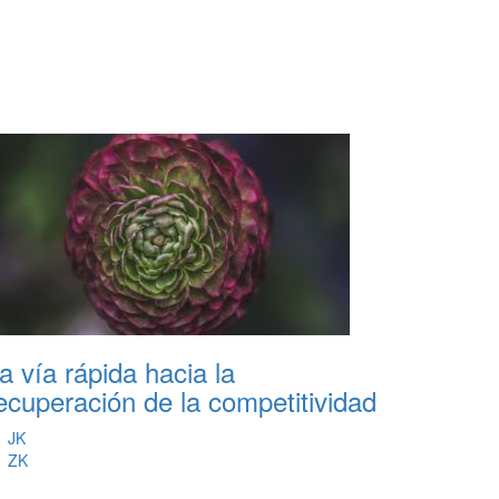
a vía rápida hacia la
ecuperación de la competitividad
JK
ZK