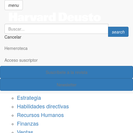
menu
Search
Search
search
Cancelar
Pasar
SECCIONES
al
Hemeroteca
Suscríbete a Harvard Deusto
contenido
principal
Acceso suscriptor
Acceso suscriptor
Suscríbete a la revista
Categorías
Newsletter
Márketing
Estrategia
Habilidades directivas
Recursos Humanos
Finanzas
Ventas