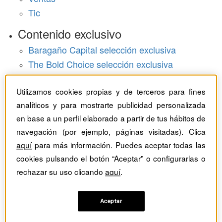
Tic
Contenido exclusivo
Baragaño Capital selección exclusiva
The Bold Choice selección exclusiva
Top Employers selección exclusiva
Utilizamos cookies propias y de terceros para fines
Hemeroteca
analíticos y para mostrarte publicidad personalizada
en base a un perfil elaborado a partir de tus hábitos de
Monográficos
navegación (por ejemplo, páginas visitadas). Clica
Dossieres
aquí
para más información. Puedes aceptar todas las
cookies pulsando el botón “Aceptar” o configurarlas o
Revistas del mes
rechazar su uso clicando
aquí
.
Aceptar