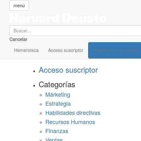
menu
Search
Cancelar
Pasar
SECCIONES
al
Hemeroteca
Acceso suscriptor
Suscríbete a la revista
Suscríbete a Harvard Deusto
contenido
principal
Acceso suscriptor
Categorías
Márketing
Estrategia
Habilidades directivas
Recursos Humanos
Finanzas
Ventas