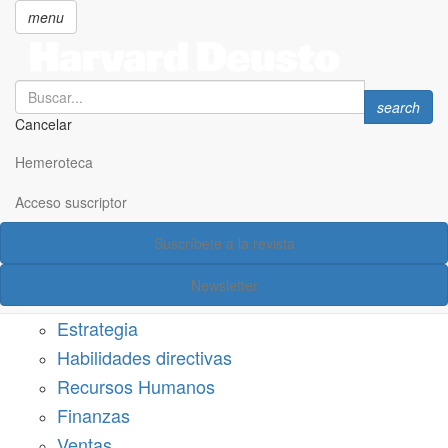
menu
Search
Search
search
Cancelar
Pasar
SECCIONES
al
Hemeroteca
Suscríbete a Harvard Deusto
contenido
principal
Acceso suscriptor
Acceso suscriptor
Suscríbete a la revista
Categorías
Newsletter
Márketing
Estrategia
Habilidades directivas
Recursos Humanos
Finanzas
Ventas