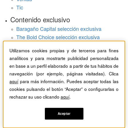
Tic
Contenido exclusivo
Baragaño Capital selección exclusiva
The Bold Choice selección exclusiva
Top Employers selección exclusiva
Utilizamos cookies propias y de terceros para fines
Hemeroteca
analíticos y para mostrarte publicidad personalizada
en base a un perfil elaborado a partir de tus hábitos de
Monográficos
navegación (por ejemplo, páginas visitadas). Clica
aquí
para más información. Puedes aceptar todas las
Dossieres
cookies pulsando el botón “Aceptar” o configurarlas o
Revistas del mes
rechazar su uso clicando
aquí
.
Aceptar