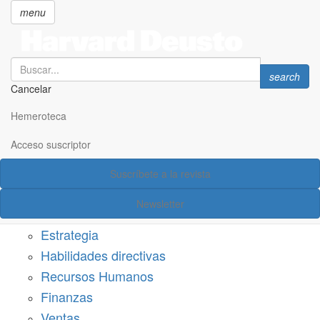
menu
Search
Search
search
Cancelar
Pasar
SECCIONES
al
Hemeroteca
Suscríbete a Harvard Deusto
contenido
principal
Acceso suscriptor
Acceso suscriptor
Suscríbete a la revista
Categorías
Newsletter
Márketing
Estrategia
Habilidades directivas
Recursos Humanos
Finanzas
Ventas