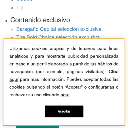
Tic
Contenido exclusivo
Baragaño Capital selección exclusiva
The Bold Choice selección exclusiva
Top Employers selección exclusiva
Utilizamos cookies propias y de terceros para fines
Hemeroteca
analíticos y para mostrarte publicidad personalizada
en base a un perfil elaborado a partir de tus hábitos de
Monográficos
navegación (por ejemplo, páginas visitadas). Clica
aquí
para más información. Puedes aceptar todas las
Dossieres
cookies pulsando el botón “Aceptar” o configurarlas o
rechazar su uso clicando
aquí
.
Revistas del mes
Aceptar