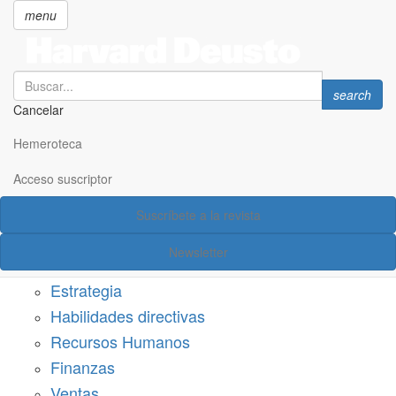
menu
Search
Search
search
Cancelar
Pasar
SECCIONES
al
Hemeroteca
Suscríbete a Harvard Deusto
contenido
principal
Acceso suscriptor
Acceso suscriptor
Suscríbete a la revista
Categorías
Newsletter
Márketing
Estrategia
Habilidades directivas
Recursos Humanos
Finanzas
Ventas