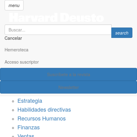
menu
Search
Search
search
Cancelar
Pasar
SECCIONES
al
Hemeroteca
Suscríbete a Harvard Deusto
contenido
principal
Acceso suscriptor
Acceso suscriptor
Suscríbete a la revista
Categorías
Newsletter
Márketing
Estrategia
Habilidades directivas
Recursos Humanos
Finanzas
Ventas