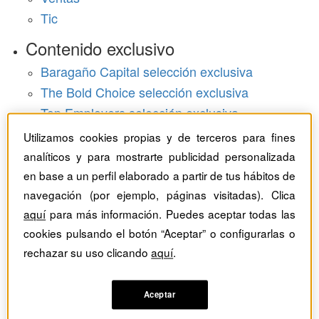
Tic
Contenido exclusivo
Baragaño Capital selección exclusiva
The Bold Choice selección exclusiva
Top Employers selección exclusiva
Utilizamos cookies propias y de terceros para fines
Hemeroteca
analíticos y para mostrarte publicidad personalizada
Monográficos
en base a un perfil elaborado a partir de tus hábitos de
navegación (por ejemplo, páginas visitadas). Clica
Dossieres
aquí
para más información. Puedes aceptar todas las
cookies pulsando el botón “Aceptar” o configurarlas o
Revistas del mes
rechazar su uso clicando
aquí
.
Aceptar