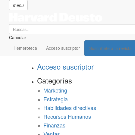
menu
Search
Cancelar
Pasar
SECCIONES
al
Hemeroteca
Acceso suscriptor
Suscríbete a la revista
Suscríbete a Harvard Deusto
contenido
principal
Acceso suscriptor
Categorías
Márketing
Estrategia
Habilidades directivas
Recursos Humanos
Finanzas
Ventas