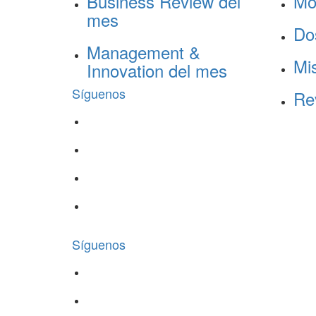
Business Review del
Mo
mes
Do
Management &
Mis
Innovation del mes
Síguenos
Re
Síguenos