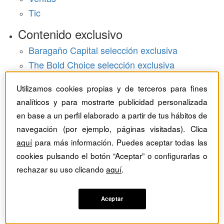
Tic
Contenido exclusivo
Baragaño Capital selección exclusiva
The Bold Choice selección exclusiva
Top Employers selección exclusiva
Utilizamos cookies propias y de terceros para fines
Hemeroteca
analíticos y para mostrarte publicidad personalizada
en base a un perfil elaborado a partir de tus hábitos de
Monográficos
navegación (por ejemplo, páginas visitadas). Clica
aquí
para más información. Puedes aceptar todas las
Dossieres
cookies pulsando el botón “Aceptar” o configurarlas o
Revistas del mes
rechazar su uso clicando
aquí
.
Aceptar