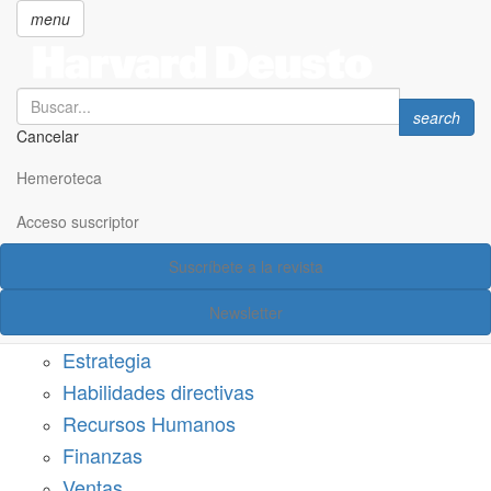
menu
Search
Search
search
Cancelar
Pasar
SECCIONES
al
Hemeroteca
Suscríbete a Harvard Deusto
contenido
principal
Acceso suscriptor
Acceso suscriptor
Suscríbete a la revista
Categorías
Newsletter
Márketing
Estrategia
Habilidades directivas
Recursos Humanos
Finanzas
Ventas