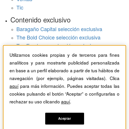
Tic
Contenido exclusivo
Baragaño Capital selección exclusiva
The Bold Choice selección exclusiva
Top Employers selección exclusiva
Utilizamos cookies propias y de terceros para fines
Hemeroteca
analíticos y para mostrarte publicidad personalizada
Monográficos
en base a un perfil elaborado a partir de tus hábitos de
navegación (por ejemplo, páginas visitadas). Clica
Dossieres
aquí
para más información. Puedes aceptar todas las
cookies pulsando el botón “Aceptar” o configurarlas o
Revistas del mes
rechazar su uso clicando
aquí
.
Aceptar