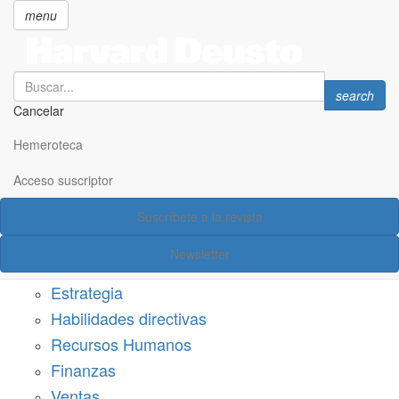
menu
Search
Search
search
Cancelar
Pasar
SECCIONES
al
Hemeroteca
Suscríbete a Harvard Deusto
contenido
principal
Acceso suscriptor
Acceso suscriptor
Suscríbete a la revista
Categorías
Newsletter
Márketing
Estrategia
Habilidades directivas
Recursos Humanos
Finanzas
Ventas