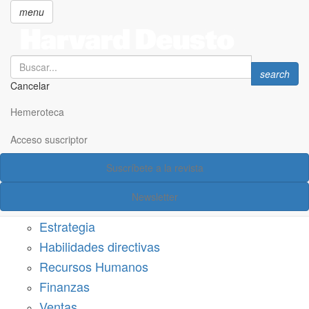
menu
Search
Search
search
Cancelar
Pasar
SECCIONES
al
Hemeroteca
Suscríbete a Harvard Deusto
contenido
principal
Acceso suscriptor
Acceso suscriptor
Suscríbete a la revista
Categorías
Newsletter
Márketing
Estrategia
Habilidades directivas
Recursos Humanos
Finanzas
Ventas