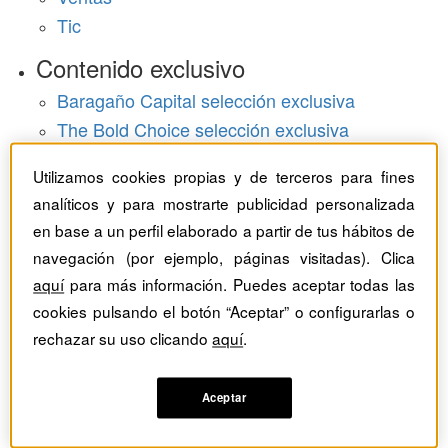
Tic
Contenido exclusivo
Baragaño Capital selección exclusiva
The Bold Choice selección exclusiva
Top Employers selección exclusiva
Utilizamos cookies propias y de terceros para fines
Hemeroteca
analíticos y para mostrarte publicidad personalizada
en base a un perfil elaborado a partir de tus hábitos de
Monográficos
navegación (por ejemplo, páginas visitadas). Clica
aquí
para más información. Puedes aceptar todas las
Dossieres
cookies pulsando el botón “Aceptar” o configurarlas o
Revistas del mes
rechazar su uso clicando
aquí
.
Aceptar