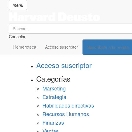
menu
Search
Cancelar
Pasar
SECCIONES
al
Hemeroteca
Acceso suscriptor
Suscríbete a la revista
Suscríbete a Harvard Deusto
contenido
principal
Acceso suscriptor
Categorías
Márketing
Estrategia
Habilidades directivas
Recursos Humanos
Finanzas
Ventas