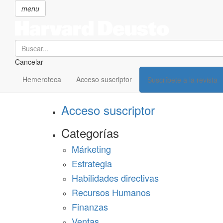
menu
Search
Cancelar
Pasar
SECCIONES
al
Hemeroteca
Acceso suscriptor
Suscríbete a la revista
Suscríbete a Harvard Deusto
contenido
principal
Acceso suscriptor
Categorías
Márketing
Estrategia
Habilidades directivas
Recursos Humanos
Finanzas
Ventas