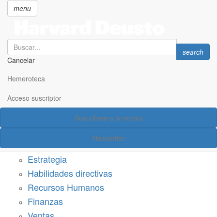
menu
Search
Search
search
Cancelar
Pasar
SECCIONES
al
Hemeroteca
Suscríbete a Harvard Deusto
contenido
principal
Acceso suscriptor
Acceso suscriptor
Suscríbete a la revista
Categorías
Newsletter
Márketing
Estrategia
Habilidades directivas
Recursos Humanos
Finanzas
Ventas