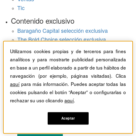
Tic
Contenido exclusivo
Baragaño Capital selección exclusiva
The Bold Choice selección exclusiva
Top Employers selección exclusiva
Utilizamos cookies propias y de terceros para fines
Hemeroteca
analíticos y para mostrarte publicidad personalizada
en base a un perfil elaborado a partir de tus hábitos de
Monográficos
navegación (por ejemplo, páginas visitadas). Clica
aquí
para más información. Puedes aceptar todas las
Dossieres
cookies pulsando el botón “Aceptar” o configurarlas o
rechazar su uso clicando
aquí
.
Revistas del mes
Aceptar