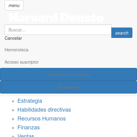
menu
Search
Search
search
Cancelar
Pasar
SECCIONES
al
Hemeroteca
Suscríbete a Harvard Deusto
contenido
principal
Acceso suscriptor
Acceso suscriptor
Suscríbete a la revista
Categorías
Newsletter
Márketing
Estrategia
Habilidades directivas
Recursos Humanos
Finanzas
Ventas