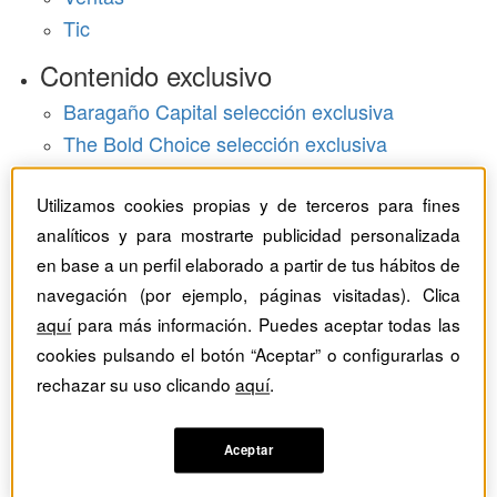
Tic
Contenido exclusivo
Baragaño Capital selección exclusiva
The Bold Choice selección exclusiva
Top Employers selección exclusiva
Utilizamos cookies propias y de terceros para fines
Hemeroteca
analíticos y para mostrarte publicidad personalizada
en base a un perfil elaborado a partir de tus hábitos de
Monográficos
navegación (por ejemplo, páginas visitadas). Clica
Dossieres
aquí
para más información. Puedes aceptar todas las
cookies pulsando el botón “Aceptar” o configurarlas o
Revistas del mes
rechazar su uso clicando
aquí
.
Aceptar