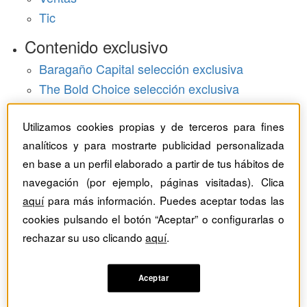
Tic
Contenido exclusivo
Baragaño Capital selección exclusiva
The Bold Choice selección exclusiva
Top Employers selección exclusiva
Utilizamos cookies propias y de terceros para fines
Hemeroteca
analíticos y para mostrarte publicidad personalizada
en base a un perfil elaborado a partir de tus hábitos de
Monográficos
navegación (por ejemplo, páginas visitadas). Clica
Dossieres
aquí
para más información. Puedes aceptar todas las
cookies pulsando el botón “Aceptar” o configurarlas o
Revistas del mes
rechazar su uso clicando
aquí
.
Aceptar