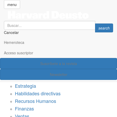
menu
Search
Search
search
Cancelar
Pasar
SECCIONES
al
Hemeroteca
Suscríbete a Harvard Deusto
contenido
principal
Acceso suscriptor
Acceso suscriptor
Suscríbete a la revista
Categorías
Newsletter
Márketing
Estrategia
Habilidades directivas
Recursos Humanos
Finanzas
Ventas