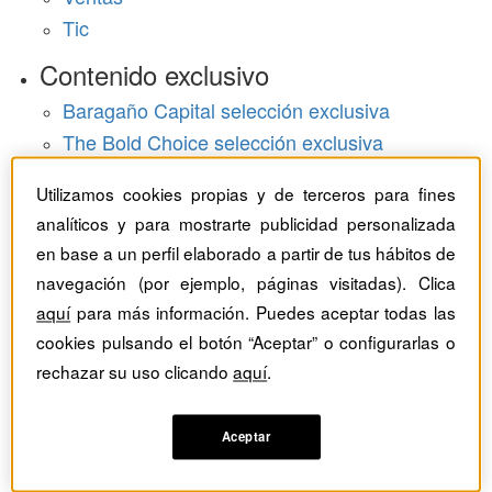
Tic
Contenido exclusivo
Baragaño Capital selección exclusiva
The Bold Choice selección exclusiva
Top Employers selección exclusiva
Utilizamos cookies propias y de terceros para fines
Hemeroteca
analíticos y para mostrarte publicidad personalizada
en base a un perfil elaborado a partir de tus hábitos de
Monográficos
navegación (por ejemplo, páginas visitadas). Clica
aquí
para más información. Puedes aceptar todas las
Dossieres
cookies pulsando el botón “Aceptar” o configurarlas o
Revistas del mes
rechazar su uso clicando
aquí
.
Aceptar