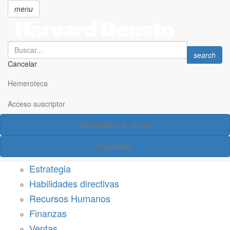
menu
Search
Search
search
Cancelar
Pasar
SECCIONES
al
Hemeroteca
Suscríbete a Harvard Deusto
contenido
principal
Acceso suscriptor
Acceso suscriptor
Suscríbete a la revista
Categorías
Newsletter
Márketing
Estrategia
Habilidades directivas
Recursos Humanos
Finanzas
Ventas